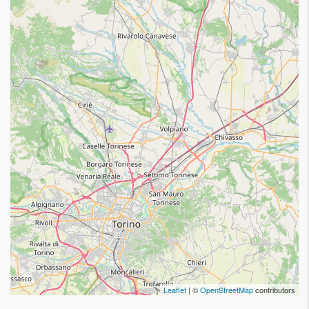
22
Leaflet
| ©
OpenStreetMap
contributors