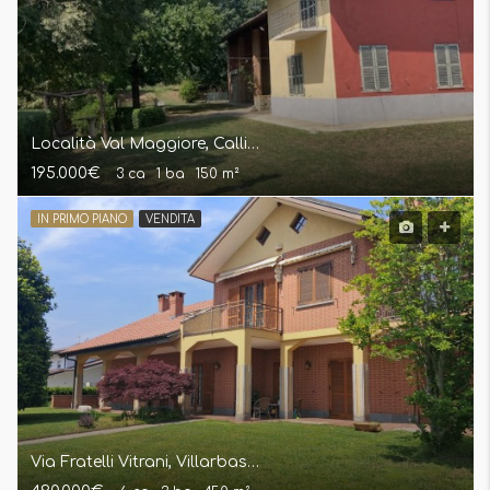
Località Val Maggiore, Callianetto (AT). Casa Indipendente.
195.000€
3 ca
1 ba
150 m²
IN PRIMO PIANO
VENDITA
Via Fratelli Vitrani, Villarbasse (To). Villa Indipendente