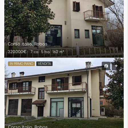
Corso Italia, Robassomero Locale Commerciale
320.000€
7 ca
5 ba
162 m²
IN PRIMO PIANO
VENDITA
Corso Italia, Robassomero Casa/Villa Indipendente