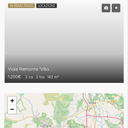
IN PRIMO PIANO
LOCAZIONE
Viale Piemonte “Villaggio Dega” Vinovo Appartamento Bilivello
1.200€
2 ca
2 ba
142 m²
+
−