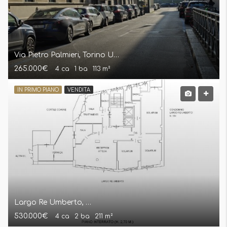
Via Pietro Palmieri, Torino Ufficio
265.000€
4 ca
1 ba
113 m²
IN PRIMO PIANO
VENDITA
Largo Re Umberto, Torino Appartamento
530.000€
4 ca
2 ba
211 m²