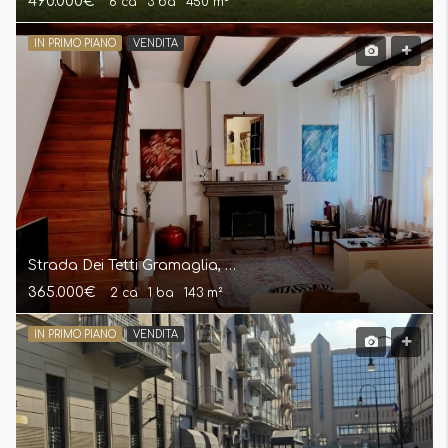
490.000€
6 ca
3 ba
450 m²
IN PRIMO PIANO
VENDITA
Strada Dei Tetti Gramaglia, Cavoretto (TO) Casa Indipendente
365.000€
2 ca
1 ba
143 m²
IN PRIMO PIANO
VENDITA