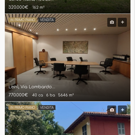
320.000€
162 m²
IN PRIMO PIANO
VENDITA
Leinì, Via Lombardore Capannone Laboratorio Industriale
770.000€
40 ca
6 ba
5646 m²
IN PRIMO PIANO
VENDITA